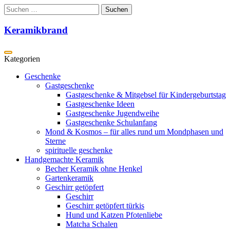
Zum
Suchen
Inhalt
nach:
springen
Keramikbrand
Geschenke
Gastgeschenke
Gastgeschenke & Mitgebsel für Kindergeburtstag
Gastgeschenke Ideen
Gastgeschenke Jugendweihe
Gastgeschenke Schulanfang
Mond & Kosmos – für alles rund um Mondphasen und
Sterne
spirituelle geschenke
Handgemachte Keramik
Becher Keramik ohne Henkel
Gartenkeramik
Geschirr getöpfert
Geschirr
Geschirr getöpfert türkis
Hund und Katzen Pfotenliebe
Matcha Schalen