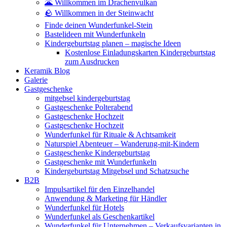
🌋 Willkommen im Drachenvulkan
🪨 Willkommen in der Steinwacht
Finde deinen Wunderfunkel-Stein
Bastelideen mit Wunderfunkeln
Kindergeburtstag planen – magische Ideen
Kostenlose Einladungskarten Kindergeburtstag
zum Ausdrucken
Keramik Blog
Galerie
Gastgeschenke
mitgebsel kindergeburtstag
Gastgeschenke Polterabend
Gastgeschenke Hochzeit
Gastgeschenke Hochzeit
Wunderfunkel für Rituale & Achtsamkeit
Naturspiel Abenteuer – Wanderung-mit-Kindern
Gastgeschenke Kindergeburtstag
Gastgeschenke mit Wunderfunkeln
Kindergeburtstag Mitgebsel und Schatzsuche
B2B
Impulsartikel für den Einzelhandel
Anwendung & Marketing für Händler
Wunderfunkel für Hotels
Wunderfunkel als Geschenkartikel
Wunderfunkel für Unternehmen – Verkaufsvarianten in