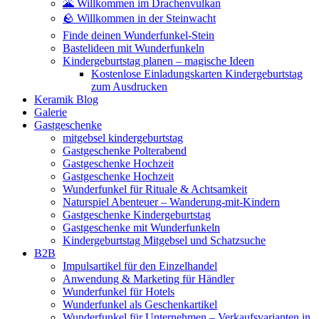
🌋 Willkommen im Drachenvulkan
🪨 Willkommen in der Steinwacht
Finde deinen Wunderfunkel-Stein
Bastelideen mit Wunderfunkeln
Kindergeburtstag planen – magische Ideen
Kostenlose Einladungskarten Kindergeburtstag
zum Ausdrucken
Keramik Blog
Galerie
Gastgeschenke
mitgebsel kindergeburtstag
Gastgeschenke Polterabend
Gastgeschenke Hochzeit
Gastgeschenke Hochzeit
Wunderfunkel für Rituale & Achtsamkeit
Naturspiel Abenteuer – Wanderung-mit-Kindern
Gastgeschenke Kindergeburtstag
Gastgeschenke mit Wunderfunkeln
Kindergeburtstag Mitgebsel und Schatzsuche
B2B
Impulsartikel für den Einzelhandel
Anwendung & Marketing für Händler
Wunderfunkel für Hotels
Wunderfunkel als Geschenkartikel
Wunderfunkel für Unternehmen – Verkaufsvarianten in