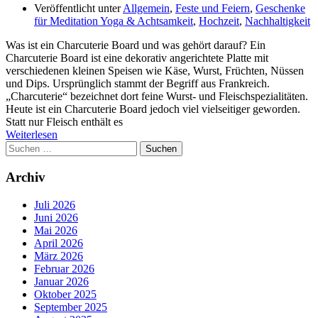
Veröffentlicht unter
Allgemein
,
Feste und Feiern
,
Geschenke
für Meditation Yoga & Achtsamkeit
,
Hochzeit
,
Nachhaltigkeit
Was ist ein Charcuterie Board und was gehört darauf? Ein
Charcuterie Board ist eine dekorativ angerichtete Platte mit
verschiedenen kleinen Speisen wie Käse, Wurst, Früchten, Nüssen
und Dips. Ursprünglich stammt der Begriff aus Frankreich.
„Charcuterie“ bezeichnet dort feine Wurst- und Fleischspezialitäten.
Heute ist ein Charcuterie Board jedoch viel vielseitiger geworden.
Statt nur Fleisch enthält es
Weiterlesen
Suchen
nach:
Archiv
Juli 2026
Juni 2026
Mai 2026
April 2026
März 2026
Februar 2026
Januar 2026
Oktober 2025
September 2025