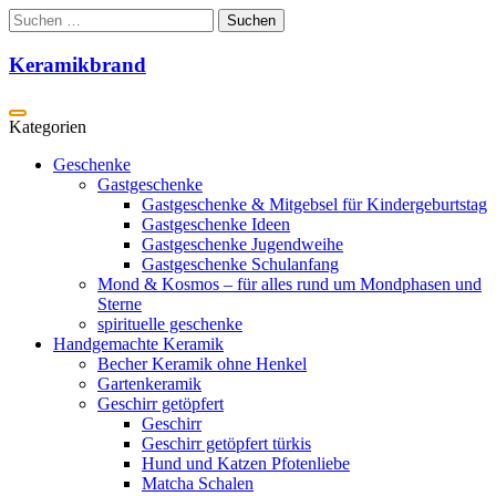
Zum
Suchen
Inhalt
nach:
springen
Keramikbrand
Geschenke
Gastgeschenke
Gastgeschenke & Mitgebsel für Kindergeburtstag
Gastgeschenke Ideen
Gastgeschenke Jugendweihe
Gastgeschenke Schulanfang
Mond & Kosmos – für alles rund um Mondphasen und
Sterne
spirituelle geschenke
Handgemachte Keramik
Becher Keramik ohne Henkel
Gartenkeramik
Geschirr getöpfert
Geschirr
Geschirr getöpfert türkis
Hund und Katzen Pfotenliebe
Matcha Schalen