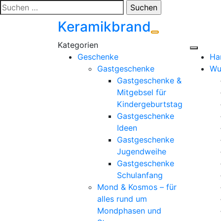
Zum
Suchen
Inhalt
nach:
Keramikbrand
springen
Geschenke
Ha
Gastgeschenke
Wu
Gastgeschenke &
Mitgebsel für
Kindergeburtstag
Gastgeschenke
Ideen
Gastgeschenke
Jugendweihe
Gastgeschenke
Schulanfang
Mond & Kosmos – für
alles rund um
Mondphasen und