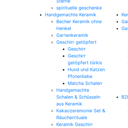
Sterne
spirituelle geschenke
Handgemachte Keramik
Ke
Becher Keramik ohne
Gal
Henkel
Ga
Gartenkeramik
Geschirr getöpfert
Geschirr
Geschirr
getöpfert türkis
Hund und Katzen
Pfotenliebe
Matcha Schalen
Handgemachte
Schalen & Schüsseln
B2
aus Keramik
Kakaozeremonie Set &
Räucherrituale
Keramik Geschirr