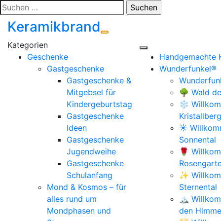
Zum
Suchen
Inhalt
nach:
Keramikbrand
springen
Geschenke
Handgemachte 
Gastgeschenke
Wunderfunkel®
Gastgeschenke &
Wunderfunk
Mitgebsel für
🌳 Wald de
Kindergeburtstag
❄️ Willkom
Gastgeschenke
Kristallber
Ideen
☀️ Willko
Gastgeschenke
Sonnental
Jugendweihe
🌹 Willko
Gastgeschenke
Rosengart
Schulanfang
✨ Willkom
Mond & Kosmos – für
Sternental
alles rund um
🏔️ Willko
Mondphasen und
den Himmel