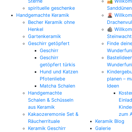
Sterne
🏜️ Willko
spirituelle geschenke
Sanddünen
Handgemachte Keramik
🌋 Willko
Becher Keramik ohne
Drachenvu
Henkel
🪨 Willkom
Gartenkeramik
Steinwacht
Geschirr getöpfert
Finde dein
Geschirr
Wunderfunk
Geschirr
Bastelidee
getöpfert türkis
Wunderfun
Hund und Katzen
Kindergebu
Pfotenliebe
planen – m
Matcha Schalen
Ideen
Handgemachte
Koste
Schalen & Schüsseln
Einla
aus Keramik
Kinde
Kakaozeremonie Set &
zum A
Räucherrituale
Keramik Blog
Keramik Geschirr
Galerie