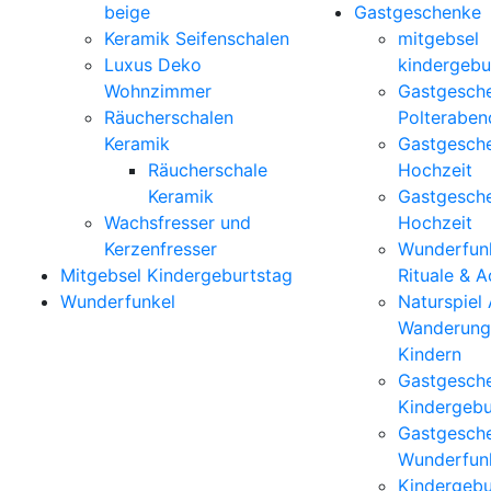
beige
Gastgeschenke
Keramik Seifenschalen
mitgebsel
Luxus Deko
kindergebu
Wohnzimmer
Gastgesch
Räucherschalen
Polteraben
Keramik
Gastgesch
Räucherschale
Hochzeit
Keramik
Gastgesch
Wachsfresser und
Hochzeit
Kerzenfresser
Wunderfunk
Mitgebsel Kindergeburtstag
Rituale & 
Wunderfunkel
Naturspiel
Wanderung
Kindern
Gastgesch
Kindergebu
Gastgesch
Wunderfun
Kindergebu