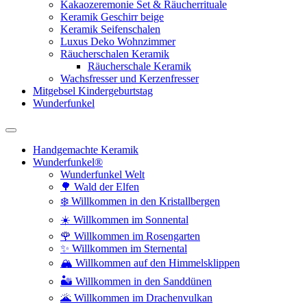
Kakaozeremonie Set & Räucherrituale
Keramik Geschirr beige
Keramik Seifenschalen
Luxus Deko Wohnzimmer
Räucherschalen Keramik
Räucherschale Keramik
Wachsfresser und Kerzenfresser
Mitgebsel Kindergeburtstag
Wunderfunkel
Handgemachte Keramik
Wunderfunkel®
Wunderfunkel Welt
🌳 Wald der Elfen
❄️ Willkommen in den Kristallbergen
☀️ Willkommen im Sonnental
🌹 Willkommen im Rosengarten
✨ Willkommen im Sternental
🏔️ Willkommen auf den Himmelsklippen
🏜️ Willkommen in den Sanddünen
🌋 Willkommen im Drachenvulkan