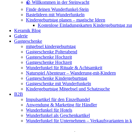
🪨 Willkommen in der Steinwacht
Finde deinen Wunderfunkel-Stein
Bastelideen mit Wunderfunkeln
Kindergeburtstag planen – magische Ideen
Kostenlose Einladungskarten Kindergeburtstag z
Keramik Blog
Galerie
Gastgeschenke
mitgebsel kindergeburtstag
Gastgeschenke Polterabend
Gastgeschenke Hochzeit
Gastgeschenke Hochzeit
Wunderfunkel für Rituale & Achtsamkeit
Naturspiel Abenteuer – Wanderung-mit-Kindern
Gastgeschenke Kindergeburtstag
Gastgeschenke mit Wunderfunkeln
Kindergeburtstag Mitgebsel und Schatzsuche
B2B
Impulsartikel für den Einzelhandel
Anwendung & Marketing für Händler
Wunderfunkel für Hotels
Wunderfunkel als Geschenkartikel
Wunderfunkel für Unternehmen – Verkaufsvarianten in kr