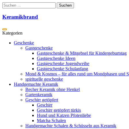
Zum
Suchen
Inhalt
nach:
springen
Keramikbrand
Geschenke
Gastgeschenke
Gastgeschenke & Mitgebsel für Kindergeburtstag
Gastgeschenke Ideen
Gastgeschenke Jugendweihe
Gastgeschenke Schulanfang
Mond & Kosmos – für alles rund um Mondphasen und S
spirituelle geschenke
Handgemachte Keramik
Becher Keramik ohne Henkel
Gartenkeramik
Geschirr getöpfert
Geschirr
Geschirr getöpfert türkis
Hund und Katzen Pfotenliebe
Matcha Schalen
Handgemachte Schalen & Schüsseln aus Keramik