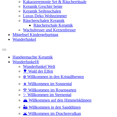
Kakaozeremonie Set & Räucherrituale
Keramik Geschirr beige
Keramik Seifenschalen
Luxus Deko Wohnzimmer
Räucherschalen Keramik
Räucherschale Keramik
Wachsfresser und Kerzenfresser
Mitgebsel Kindergeburtstag
Wunderfunkel
Handgemachte Keramik
Wunderfunkel®
Wunderfunkel Welt
🌳 Wald der Elfen
❄️ Willkommen in den Kristallbergen
☀️ Willkommen im Sonnental
🌹 Willkommen im Rosengarten
✨ Willkommen im Sternental
🏔️ Willkommen auf den Himmelsklippen
🏜️ Willkommen in den Sanddünen
🌋 Willkommen im Drachenvulkan