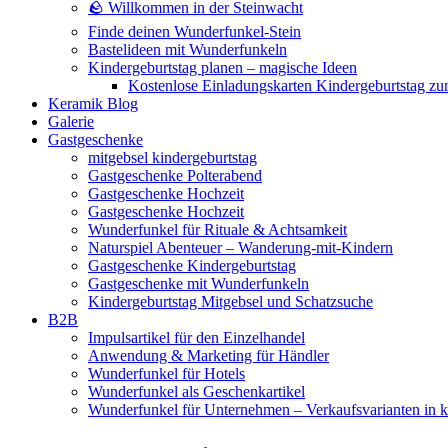
🪨 Willkommen in der Steinwacht
Finde deinen Wunderfunkel-Stein
Bastelideen mit Wunderfunkeln
Kindergeburtstag planen – magische Ideen
Kostenlose Einladungskarten Kindergeburtstag z
Keramik Blog
Galerie
Gastgeschenke
mitgebsel kindergeburtstag
Gastgeschenke Polterabend
Gastgeschenke Hochzeit
Gastgeschenke Hochzeit
Wunderfunkel für Rituale & Achtsamkeit
Naturspiel Abenteuer – Wanderung-mit-Kindern
Gastgeschenke Kindergeburtstag
Gastgeschenke mit Wunderfunkeln
Kindergeburtstag Mitgebsel und Schatzsuche
B2B
Impulsartikel für den Einzelhandel
Anwendung & Marketing für Händler
Wunderfunkel für Hotels
Wunderfunkel als Geschenkartikel
Wunderfunkel für Unternehmen – Verkaufsvarianten in kr