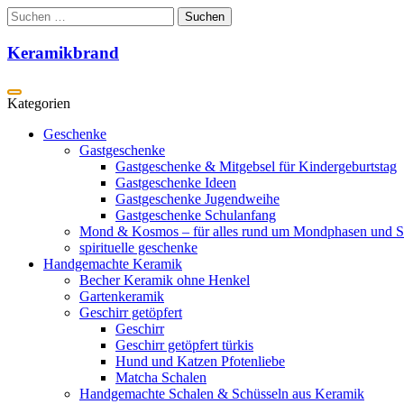
Zum
Suchen
Inhalt
nach:
springen
Keramikbrand
Geschenke
Gastgeschenke
Gastgeschenke & Mitgebsel für Kindergeburtstag
Gastgeschenke Ideen
Gastgeschenke Jugendweihe
Gastgeschenke Schulanfang
Mond & Kosmos – für alles rund um Mondphasen und S
spirituelle geschenke
Handgemachte Keramik
Becher Keramik ohne Henkel
Gartenkeramik
Geschirr getöpfert
Geschirr
Geschirr getöpfert türkis
Hund und Katzen Pfotenliebe
Matcha Schalen
Handgemachte Schalen & Schüsseln aus Keramik