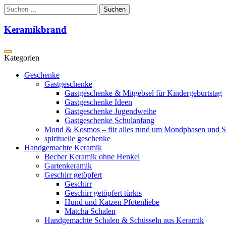
Zum
Suchen
Inhalt
nach:
springen
Keramikbrand
Geschenke
Gastgeschenke
Gastgeschenke & Mitgebsel für Kindergeburtstag
Gastgeschenke Ideen
Gastgeschenke Jugendweihe
Gastgeschenke Schulanfang
Mond & Kosmos – für alles rund um Mondphasen und S
spirituelle geschenke
Handgemachte Keramik
Becher Keramik ohne Henkel
Gartenkeramik
Geschirr getöpfert
Geschirr
Geschirr getöpfert türkis
Hund und Katzen Pfotenliebe
Matcha Schalen
Handgemachte Schalen & Schüsseln aus Keramik