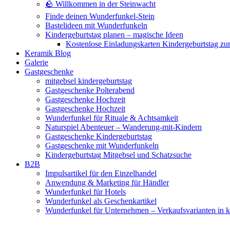
🪨 Willkommen in der Steinwacht
Finde deinen Wunderfunkel-Stein
Bastelideen mit Wunderfunkeln
Kindergeburtstag planen – magische Ideen
Kostenlose Einladungskarten Kindergeburtstag z
Keramik Blog
Galerie
Gastgeschenke
mitgebsel kindergeburtstag
Gastgeschenke Polterabend
Gastgeschenke Hochzeit
Gastgeschenke Hochzeit
Wunderfunkel für Rituale & Achtsamkeit
Naturspiel Abenteuer – Wanderung-mit-Kindern
Gastgeschenke Kindergeburtstag
Gastgeschenke mit Wunderfunkeln
Kindergeburtstag Mitgebsel und Schatzsuche
B2B
Impulsartikel für den Einzelhandel
Anwendung & Marketing für Händler
Wunderfunkel für Hotels
Wunderfunkel als Geschenkartikel
Wunderfunkel für Unternehmen – Verkaufsvarianten in kr