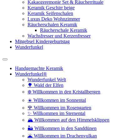
Kakaozeremonie Set & Räucherrituale
Keramik Geschirr beige
Keramik Seifenschalen
Luxus Deko Wohnzimmer
Räucherschalen Keramik
Räucherschale Keramik
Wachsfresser und Kerzenfresser
Mitgebsel Kindergeburtstag
Wunderfunkel
Handgemachte Keramik
Wunderfunkel®
Wunderfunkel Welt
🌳 Wald der Elfen
❄️ Willkommen in den Kristallbergen
☀️ Willkommen im Sonnental
🌹 Willkommen im Rosengarten
✨ Willkommen im Sternental
🏔️ Willkommen auf den Himmelsklippen
🏜️ Willkommen in den Sanddünen
🌋 Willkommen im Drachenvulkan