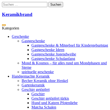
Zum
Suchen
Inhalt
nach:
springen
Keramikbrand
Geschenke
Gastgeschenke
Gastgeschenke & Mitgebsel für Kindergeburtstag
Gastgeschenke Ideen
Gastgeschenke Jugendweihe
Gastgeschenke Schulanfang
Mond & Kosmos – für alles rund um Mondphasen und
Sterne
spirituelle geschenke
Handgemachte Keramik
Becher Keramik ohne Henkel
Gartenkeramik
Geschirr getöpfert
Geschirr
Geschirr getöpfert türkis
Hund und Katzen Pfotenliebe
Matcha Schalen