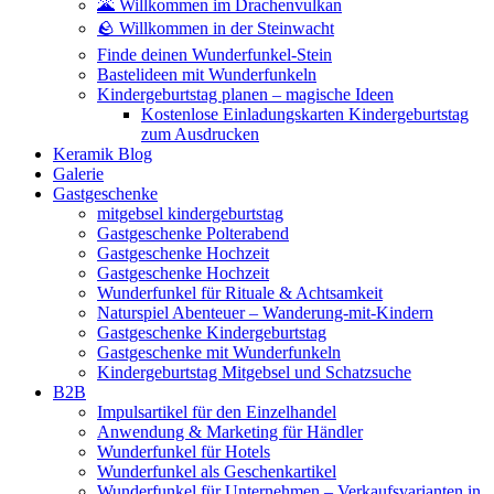
🌋 Willkommen im Drachenvulkan
🪨 Willkommen in der Steinwacht
Finde deinen Wunderfunkel-Stein
Bastelideen mit Wunderfunkeln
Kindergeburtstag planen – magische Ideen
Kostenlose Einladungskarten Kindergeburtstag
zum Ausdrucken
Keramik Blog
Galerie
Gastgeschenke
mitgebsel kindergeburtstag
Gastgeschenke Polterabend
Gastgeschenke Hochzeit
Gastgeschenke Hochzeit
Wunderfunkel für Rituale & Achtsamkeit
Naturspiel Abenteuer – Wanderung-mit-Kindern
Gastgeschenke Kindergeburtstag
Gastgeschenke mit Wunderfunkeln
Kindergeburtstag Mitgebsel und Schatzsuche
B2B
Impulsartikel für den Einzelhandel
Anwendung & Marketing für Händler
Wunderfunkel für Hotels
Wunderfunkel als Geschenkartikel
Wunderfunkel für Unternehmen – Verkaufsvarianten in