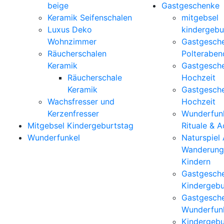
beige
Gastgeschenke
Keramik Seifenschalen
mitgebsel
Luxus Deko
kindergebu
Wohnzimmer
Gastgesch
Räucherschalen
Polteraben
Keramik
Gastgesch
Räucherschale
Hochzeit
Keramik
Gastgesch
Wachsfresser und
Hochzeit
Kerzenfresser
Wunderfunk
Mitgebsel Kindergeburtstag
Rituale & 
Wunderfunkel
Naturspiel
Wanderung
Kindern
Gastgesch
Kindergebu
Gastgesch
Wunderfun
Kindergebu