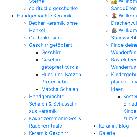
Sterne
🏜️ Willko
spirituelle geschenke
Sanddünen
Handgemachte Keramik
🌋 Willko
Becher Keramik ohne
Drachenvu
Henkel
🪨 Willkom
Gartenkeramik
Steinwacht
Geschirr getöpfert
Finde dein
Geschirr
Wunderfunk
Geschirr
Bastelidee
getöpfert türkis
Wunderfun
Hund und Katzen
Kindergebu
Pfotenliebe
planen – m
Matcha Schalen
Ideen
Handgemachte
Koste
Schalen & Schüsseln
Einla
aus Keramik
Kinde
Kakaozeremonie Set &
zum A
Räucherrituale
Keramik Blog
Keramik Geschirr
Galerie