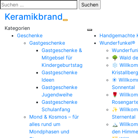
Zum
Suchen
Inhalt
nach:
Keramikbrand
springen
Geschenke
Handgemachte 
Gastgeschenke
Wunderfunkel®
Gastgeschenke &
Wunderfunk
Mitgebsel für
🌳 Wald de
Kindergeburtstag
❄️ Willkom
Gastgeschenke
Kristallber
Ideen
☀️ Willko
Gastgeschenke
Sonnental
Jugendweihe
🌹 Willko
Gastgeschenke
Rosengart
Schulanfang
✨ Willkom
Mond & Kosmos – für
Sternental
alles rund um
🏔️ Willko
Mondphasen und
den Himmel