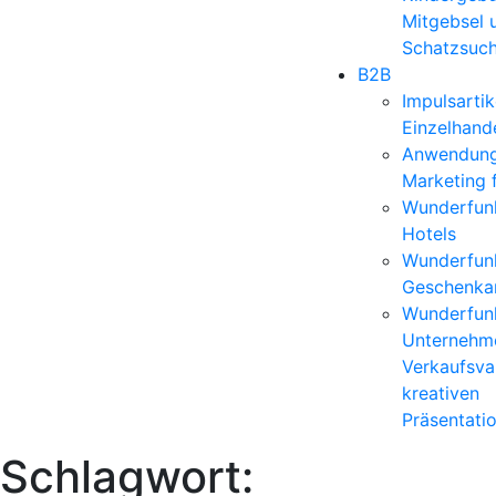
Mitgebsel 
Schatzsuc
B2B
Impulsartik
Einzelhand
Anwendun
Marketing 
Wunderfunk
Hotels
Wunderfunk
Geschenkar
Wunderfunk
Unternehm
Verkaufsvar
kreativen
Präsentati
Schlagwort: