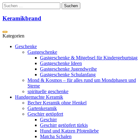
Zum
Suchen
Inhalt
nach:
springen
Keramikbrand
Geschenke
Gastgeschenke
Gastgeschenke & Mitgebsel für Kindergeburtstag
Gastgeschenke Ideen
Gastgeschenke Jugendweihe
Gastgeschenke Schulanfang
Mond & Kosmos – für alles rund um Mondphasen und
Sterne
spirituelle geschenke
Handgemachte Keramik
Becher Keramik ohne Henkel
Gartenkeramik
Geschirr getöpfert
Geschirr
Geschirr getöpfert türkis
Hund und Katzen Pfotenliebe
Matcha Schalen