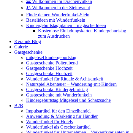
🌋 Willkommen im Drachenvulkan
🪨 Willkommen in der Steinwacht
Finde deinen Wunderfunkel-Stein
Bastelideen mit Wunderfunkeln
Kindergeburtstag planen – magische Ideen
Kostenlose Einladungskarten Kindergeburtstag
zum Ausdrucken
Keramik Blog
Galerie
Gastgeschenke
mitgebsel kindergeburtstag
Gastgeschenke Polterabend
Gastgeschenke Hochzeit
Gastgeschenke Hochzeit
Wunderfunkel für Rituale & Achtsamkeit
Naturspiel Abenteuer – Wanderung-mit-Kindern
Gastgeschenke Kindergeburtstag
Gastgeschenke mit Wunderfunkeln
Kindergeburtstag Mitgebsel und Schatzsuche
B2B
Impulsartikel für den Einzelhandel
Anwendung & Marketing für Händler
Wunderfunkel für Hotels
Wunderfunkel als Geschenkartikel
Wunderfunkel für Unternehmen – Verkaufsvarianten in