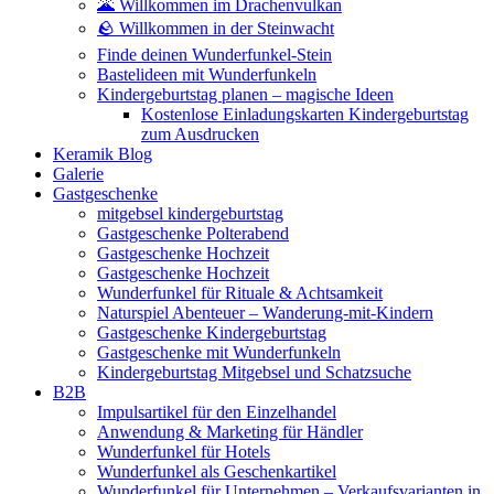
🌋 Willkommen im Drachenvulkan
🪨 Willkommen in der Steinwacht
Finde deinen Wunderfunkel-Stein
Bastelideen mit Wunderfunkeln
Kindergeburtstag planen – magische Ideen
Kostenlose Einladungskarten Kindergeburtstag
zum Ausdrucken
Keramik Blog
Galerie
Gastgeschenke
mitgebsel kindergeburtstag
Gastgeschenke Polterabend
Gastgeschenke Hochzeit
Gastgeschenke Hochzeit
Wunderfunkel für Rituale & Achtsamkeit
Naturspiel Abenteuer – Wanderung-mit-Kindern
Gastgeschenke Kindergeburtstag
Gastgeschenke mit Wunderfunkeln
Kindergeburtstag Mitgebsel und Schatzsuche
B2B
Impulsartikel für den Einzelhandel
Anwendung & Marketing für Händler
Wunderfunkel für Hotels
Wunderfunkel als Geschenkartikel
Wunderfunkel für Unternehmen – Verkaufsvarianten in