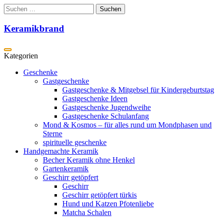
Zum
Suchen
Inhalt
nach:
springen
Keramikbrand
Geschenke
Gastgeschenke
Gastgeschenke & Mitgebsel für Kindergeburtstag
Gastgeschenke Ideen
Gastgeschenke Jugendweihe
Gastgeschenke Schulanfang
Mond & Kosmos – für alles rund um Mondphasen und
Sterne
spirituelle geschenke
Handgemachte Keramik
Becher Keramik ohne Henkel
Gartenkeramik
Geschirr getöpfert
Geschirr
Geschirr getöpfert türkis
Hund und Katzen Pfotenliebe
Matcha Schalen