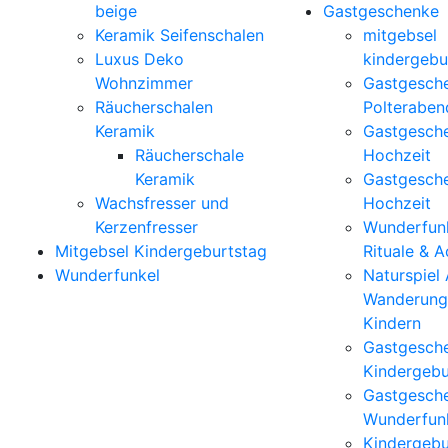
beige
Gastgeschenke
Keramik Seifenschalen
mitgebsel
Luxus Deko
kindergebu
Wohnzimmer
Gastgesch
Räucherschalen
Polteraben
Keramik
Gastgesch
Räucherschale
Hochzeit
Keramik
Gastgesch
Wachsfresser und
Hochzeit
Kerzenfresser
Wunderfunk
Mitgebsel Kindergeburtstag
Rituale & 
Wunderfunkel
Naturspiel
Wanderung
Kindern
Gastgesch
Kindergebu
Gastgesch
Wunderfun
Kindergebu