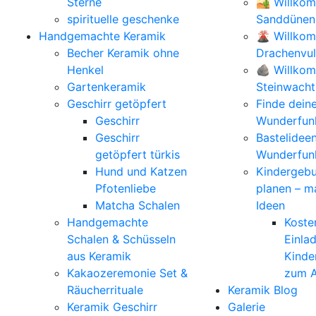
Sterne
🏜️ Willko
spirituelle geschenke
Sanddünen
Handgemachte Keramik
🌋 Willko
Becher Keramik ohne
Drachenvu
Henkel
🪨 Willkom
Gartenkeramik
Steinwacht
Geschirr getöpfert
Finde dein
Geschirr
Wunderfunk
Geschirr
Bastelidee
getöpfert türkis
Wunderfun
Hund und Katzen
Kindergebu
Pfotenliebe
planen – m
Matcha Schalen
Ideen
Handgemachte
Koste
Schalen & Schüsseln
Einla
aus Keramik
Kinde
Kakaozeremonie Set &
zum A
Räucherrituale
Keramik Blog
Keramik Geschirr
Galerie