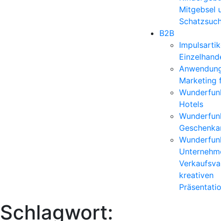
Mitgebsel 
Schatzsuc
B2B
Impulsartik
Einzelhand
Anwendun
Marketing 
Wunderfunk
Hotels
Wunderfunk
Geschenkar
Wunderfunk
Unternehm
Verkaufsvar
kreativen
Präsentati
Schlagwort: