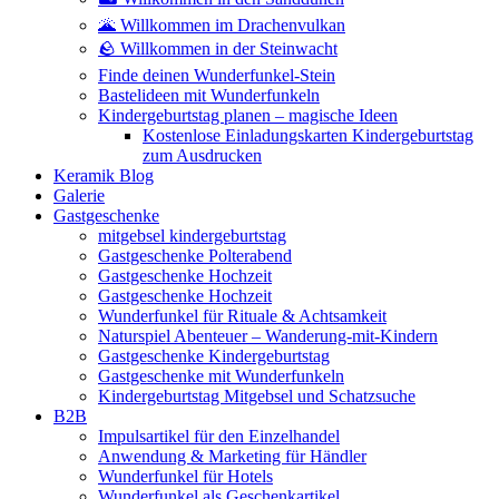
🌋 Willkommen im Drachenvulkan
🪨 Willkommen in der Steinwacht
Finde deinen Wunderfunkel-Stein
Bastelideen mit Wunderfunkeln
Kindergeburtstag planen – magische Ideen
Kostenlose Einladungskarten Kindergeburtstag
zum Ausdrucken
Keramik Blog
Galerie
Gastgeschenke
mitgebsel kindergeburtstag
Gastgeschenke Polterabend
Gastgeschenke Hochzeit
Gastgeschenke Hochzeit
Wunderfunkel für Rituale & Achtsamkeit
Naturspiel Abenteuer – Wanderung-mit-Kindern
Gastgeschenke Kindergeburtstag
Gastgeschenke mit Wunderfunkeln
Kindergeburtstag Mitgebsel und Schatzsuche
B2B
Impulsartikel für den Einzelhandel
Anwendung & Marketing für Händler
Wunderfunkel für Hotels
Wunderfunkel als Geschenkartikel