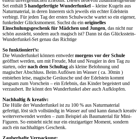
einem unvergesslichen Erlebnis. Dieses liebevoll zusammengestellte
Menge
Set enthält
5 handgefertigte Wunderfunkel
– kleine Kugeln aus
Naturmaterial, in deren Innerem sich jeweils ein echter Edelstein
verbirgt. Für jeden Tag der ersten Schulwoche wartet so ein eigener,
funkelnder Glücksmoment. Suchst du ein
originelles
Einschulungsgeschenk für Mädchen und Jungen
, das nicht nur
schön aussieht, sondern auch magisch ist? Dann ist das Glücksstein-
Wunderfunkel-Set genau das Richtige
So funktioniert’s:
Die Wunderfunkel können entweder
morgens vor der Schule
geöffnet werden, um mit Freude, Mut und Neugier in den Tag zu
starten, oder
nach dem Schultag
als kleine Belohnung und
magischer Abschluss. Beim Auflösen im Wasser ( ca. 30min )
entstehen leise, magische Geräusche und der Edelstein kommt
langsam zum Vorschein – ein Erlebnis, das Kinder begeistert und
verzaubert. Ihr könnt den Wunderfunkel aber auch Aufklopfen.
Nachhaltig & kreativ:
Die Hülle der Wunderfunkel ist zu 100 % aus Naturmaterial
gefertigt, löst sich vollständig in Wasser auf und kann danach kreativ
weiterverwendet werden – zum Beispiel als Baumaterial für Mini-
Figuren. So entsteht nicht nur ein einzigartiger Moment, sondern
auch ein nachhaltiges Geschenk.
Zauberhafte Verpackung: