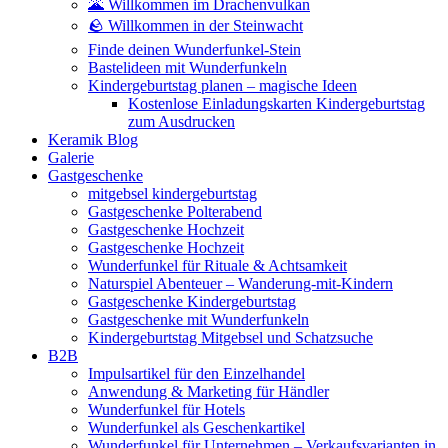
🌋 Willkommen im Drachenvulkan
🪨 Willkommen in der Steinwacht
Finde deinen Wunderfunkel-Stein
Bastelideen mit Wunderfunkeln
Kindergeburtstag planen – magische Ideen
Kostenlose Einladungskarten Kindergeburtstag
zum Ausdrucken
Keramik Blog
Galerie
Gastgeschenke
mitgebsel kindergeburtstag
Gastgeschenke Polterabend
Gastgeschenke Hochzeit
Gastgeschenke Hochzeit
Wunderfunkel für Rituale & Achtsamkeit
Naturspiel Abenteuer – Wanderung-mit-Kindern
Gastgeschenke Kindergeburtstag
Gastgeschenke mit Wunderfunkeln
Kindergeburtstag Mitgebsel und Schatzsuche
B2B
Impulsartikel für den Einzelhandel
Anwendung & Marketing für Händler
Wunderfunkel für Hotels
Wunderfunkel als Geschenkartikel
Wunderfunkel für Unternehmen – Verkaufsvarianten in