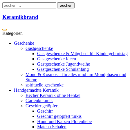
Zum
Suchen
Inhalt
nach:
springen
Keramikbrand
Geschenke
Gastgeschenke
Gastgeschenke & Mitgebsel für Kindergeburtstag
Gastgeschenke Ideen
Gastgeschenke Jugendweihe
Gastgeschenke Schulanfang
Mond & Kosmos – für alles rund um Mondphasen und
Sterne
spirituelle geschenke
Handgemachte Keramik
Becher Keramik ohne Henkel
Gartenkeramik
Geschirr getöpfert
Geschirr
Geschirr getöpfert türkis
Hund und Katzen Pfotenliebe
Matcha Schalen