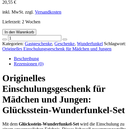
20,55
€
inkl. MwSt.
zzgl.
Versandkosten
Lieferzeit:
2 Wochen
In den Warenkorb
Originelles
Einschulungsgeschenk
Kategorien:
Gastgeschenke
,
Geschenke
,
Wunderfunkel
Schlagwort:
für
Originelles Einschulungsgeschenk für Mädchen und Jungen
Mädchen
und
Beschreibung
Jungen
Rezensionen (0)
–
Glücksstein-
Originelles
Wunderfunkel-
Set
Einschulungsgeschenk für
mit
5
Mädchen und Jungen:
magischen
Edelsteinen
Glücksstein-Wunderfunkel-Set
für
die
erste
Mit dem
Glücksstein-Wunderfunkel-Set
wird die Einschulung zu
Schulwoche