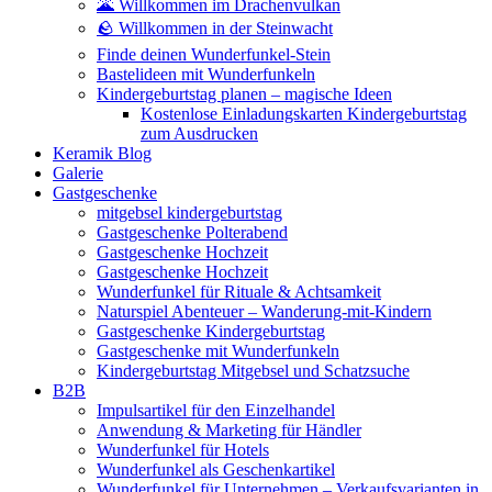
🌋 Willkommen im Drachenvulkan
🪨 Willkommen in der Steinwacht
Finde deinen Wunderfunkel-Stein
Bastelideen mit Wunderfunkeln
Kindergeburtstag planen – magische Ideen
Kostenlose Einladungskarten Kindergeburtstag
zum Ausdrucken
Keramik Blog
Galerie
Gastgeschenke
mitgebsel kindergeburtstag
Gastgeschenke Polterabend
Gastgeschenke Hochzeit
Gastgeschenke Hochzeit
Wunderfunkel für Rituale & Achtsamkeit
Naturspiel Abenteuer – Wanderung-mit-Kindern
Gastgeschenke Kindergeburtstag
Gastgeschenke mit Wunderfunkeln
Kindergeburtstag Mitgebsel und Schatzsuche
B2B
Impulsartikel für den Einzelhandel
Anwendung & Marketing für Händler
Wunderfunkel für Hotels
Wunderfunkel als Geschenkartikel
Wunderfunkel für Unternehmen – Verkaufsvarianten in