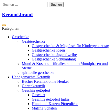
Zum
Suchen
Inhalt
nach:
springen
Keramikbrand
Geschenke
Gastgeschenke
Gastgeschenke & Mitgebsel für Kindergeburtstag
Gastgeschenke Ideen
Gastgeschenke Jugendweihe
Gastgeschenke Schulanfang
Mond & Kosmos – für alles rund um Mondphasen und
Sterne
spirituelle geschenke
Handgemachte Keramik
Becher Keramik ohne Henkel
Gartenkeramik
Geschirr getöpfert
Geschirr
Geschirr getöpfert türkis
Hund und Katzen Pfotenliebe
Matcha Schalen