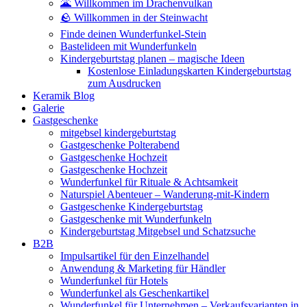
🌋 Willkommen im Drachenvulkan
🪨 Willkommen in der Steinwacht
Finde deinen Wunderfunkel-Stein
Bastelideen mit Wunderfunkeln
Kindergeburtstag planen – magische Ideen
Kostenlose Einladungskarten Kindergeburtstag
zum Ausdrucken
Keramik Blog
Galerie
Gastgeschenke
mitgebsel kindergeburtstag
Gastgeschenke Polterabend
Gastgeschenke Hochzeit
Gastgeschenke Hochzeit
Wunderfunkel für Rituale & Achtsamkeit
Naturspiel Abenteuer – Wanderung-mit-Kindern
Gastgeschenke Kindergeburtstag
Gastgeschenke mit Wunderfunkeln
Kindergeburtstag Mitgebsel und Schatzsuche
B2B
Impulsartikel für den Einzelhandel
Anwendung & Marketing für Händler
Wunderfunkel für Hotels
Wunderfunkel als Geschenkartikel
Wunderfunkel für Unternehmen – Verkaufsvarianten in