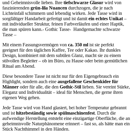
und Geheimnisvolle lieben. Ihre
tiefschwarze Glasur
wird von
faszinierenden
grün-lila Nuancen
durchzogen, die je nach
Lichteinfall schimmern und lebendig wirken. Jede Tasse wird in
sorgfältiger Handarbeit gefertigt und ist damit
ein echtes Unikat
–
mit individueller Struktur, feinen Farbverläufen und einer Haptik,
die man spüren kann.- Gothic Tasse- Handgemachte schwarze
Tasse –
Mit einem Fassungsvermögen von
ca. 350 ml
ist sie perfekt
geeignet für den täglichen Kaffee, Tee oder Kakao. Ihr dunkles
Design, kombiniert mit dem subtilen Glanz, macht sie zu einem
stilvollen Begleiter – ob im Büro, zu Hause oder beim gemütlichen
Ritual am Abend.
Diese besondere Tasse ist nicht nur für den Eigengebrauch ein
Highlight, sondern auch eine
ausgefallene Geschenkidee für
Männer
oder für alle, die den
Gothic-Stil
lieben. Sie vereint Stärke,
Eleganz und Individualität – ideal für Menschen, die gerne ihren
eigenen Weg gehen.
Jede Tasse wird von Hand glasiert, bei hoher Temperatur gebrannt
und ist
hitzebeständig sowie spülmaschinenfest
. Durch die
aufwendige Herstellung entsteht eine einzigartige Oberfläche, die an
geheimnisvolle Naturphänomene erinnert – fast so, als hätte man ein
Stück Nachthimmel in den Händen.