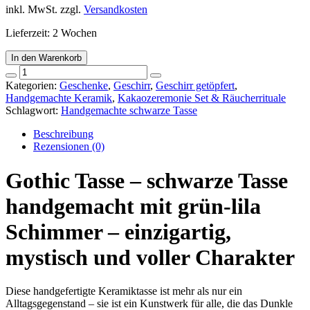
inkl. MwSt.
zzgl.
Versandkosten
Lieferzeit:
2 Wochen
In den Warenkorb
Gothic
Tasse
Kategorien:
Geschenke
,
Geschirr
,
Geschirr getöpfert
,
-
Handgemachte Keramik
,
Kakaozeremonie Set & Räucherrituale
schwarze
Schlagwort:
Handgemachte schwarze Tasse
Tasse
handgemacht
Beschreibung
Menge
Rezensionen (0)
Gothic Tasse – schwarze Tasse
handgemacht mit grün-lila
Schimmer – einzigartig,
mystisch und voller Charakter
Diese handgefertigte Keramiktasse ist mehr als nur ein
Alltagsgegenstand – sie ist ein Kunstwerk für alle, die das Dunkle