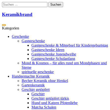
Zum
Suchen
Inhalt
nach:
springen
Keramikbrand
Geschenke
Gastgeschenke
Gastgeschenke & Mitgebsel für Kindergeburtstag
Gastgeschenke Ideen
Gastgeschenke Jugendweihe
Gastgeschenke Schulanfang
Mond & Kosmos – für alles rund um Mondphasen und
Sterne
spirituelle geschenke
Handgemachte Keramik
Becher Keramik ohne Henkel
Gartenkeramik
Geschirr getöpfert
Geschirr
Geschirr getöpfert türkis
Hund und Katzen Pfotenliebe
Matcha Schalen