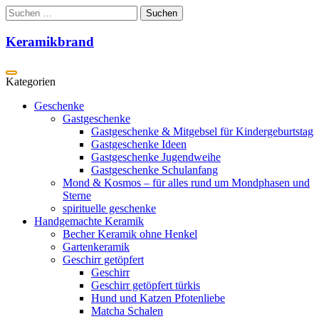
Zum
Suchen
Inhalt
nach:
springen
Keramikbrand
Geschenke
Gastgeschenke
Gastgeschenke & Mitgebsel für Kindergeburtstag
Gastgeschenke Ideen
Gastgeschenke Jugendweihe
Gastgeschenke Schulanfang
Mond & Kosmos – für alles rund um Mondphasen und
Sterne
spirituelle geschenke
Handgemachte Keramik
Becher Keramik ohne Henkel
Gartenkeramik
Geschirr getöpfert
Geschirr
Geschirr getöpfert türkis
Hund und Katzen Pfotenliebe
Matcha Schalen