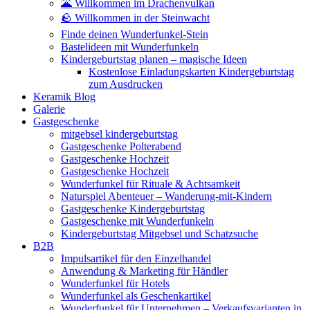
🌋 Willkommen im Drachenvulkan
🪨 Willkommen in der Steinwacht
Finde deinen Wunderfunkel-Stein
Bastelideen mit Wunderfunkeln
Kindergeburtstag planen – magische Ideen
Kostenlose Einladungskarten Kindergeburtstag
zum Ausdrucken
Keramik Blog
Galerie
Gastgeschenke
mitgebsel kindergeburtstag
Gastgeschenke Polterabend
Gastgeschenke Hochzeit
Gastgeschenke Hochzeit
Wunderfunkel für Rituale & Achtsamkeit
Naturspiel Abenteuer – Wanderung-mit-Kindern
Gastgeschenke Kindergeburtstag
Gastgeschenke mit Wunderfunkeln
Kindergeburtstag Mitgebsel und Schatzsuche
B2B
Impulsartikel für den Einzelhandel
Anwendung & Marketing für Händler
Wunderfunkel für Hotels
Wunderfunkel als Geschenkartikel
Wunderfunkel für Unternehmen – Verkaufsvarianten in