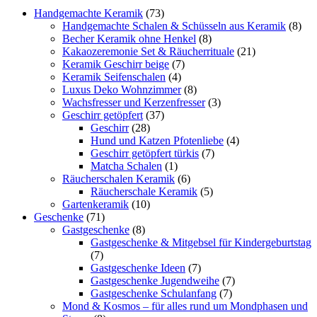
Handgemachte Keramik
(73)
Handgemachte Schalen & Schüsseln aus Keramik
(8)
Becher Keramik ohne Henkel
(8)
Kakaozeremonie Set & Räucherrituale
(21)
Keramik Geschirr beige
(7)
Keramik Seifenschalen
(4)
Luxus Deko Wohnzimmer
(8)
Wachsfresser und Kerzenfresser
(3)
Geschirr getöpfert
(37)
Geschirr
(28)
Hund und Katzen Pfotenliebe
(4)
Geschirr getöpfert türkis
(7)
Matcha Schalen
(1)
Räucherschalen Keramik
(6)
Räucherschale Keramik
(5)
Gartenkeramik
(10)
Geschenke
(71)
Gastgeschenke
(8)
Gastgeschenke & Mitgebsel für Kindergeburtstag
(7)
Gastgeschenke Ideen
(7)
Gastgeschenke Jugendweihe
(7)
Gastgeschenke Schulanfang
(7)
Mond & Kosmos – für alles rund um Mondphasen und