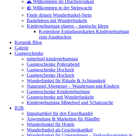
🌋 Willkommen im Drachenvulkan
🪨 Willkommen in der Steinwacht
Finde deinen Wunderfunkel-Stein
Bastelideen mit Wunderfunkeln
Kindergeburtstag planen – magische Ideen
Kostenlose Einladungskarten Kindergeburtstag
zum Ausdrucken
Keramik Blog
Galerie
Gastgeschenke
mitgebsel kindergeburtstag
Gastgeschenke Polterabend
Gastgeschenke Hochzeit
Gastgeschenke Hochzeit
Wunderfunkel für Rituale & Achtsamkeit
Naturspiel Abenteuer – Wanderung-mit-Kindern
Gastgeschenke Kindergeburtstag
Gastgeschenke mit Wunderfunkeln
Kindergeburtstag Mitgebsel und Schatzsuche
B2B
Impulsartikel für den Einzelhandel
Anwendung & Marketing für Händler
Wunderfunkel für Hotels
Wunderfunkel als Geschenkartikel
Wunderfunkel für Unternehmen – Verkaufsvarianten in