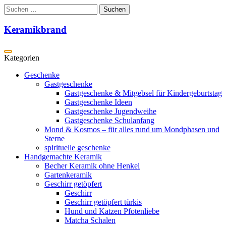
Zum
Suchen
Inhalt
nach:
springen
Keramikbrand
Geschenke
Gastgeschenke
Gastgeschenke & Mitgebsel für Kindergeburtstag
Gastgeschenke Ideen
Gastgeschenke Jugendweihe
Gastgeschenke Schulanfang
Mond & Kosmos – für alles rund um Mondphasen und
Sterne
spirituelle geschenke
Handgemachte Keramik
Becher Keramik ohne Henkel
Gartenkeramik
Geschirr getöpfert
Geschirr
Geschirr getöpfert türkis
Hund und Katzen Pfotenliebe
Matcha Schalen