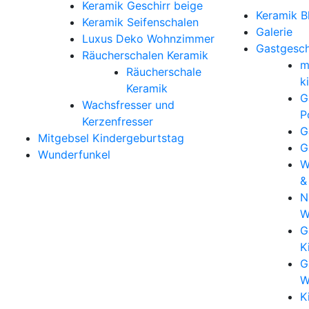
Keramik Geschirr beige
Keramik B
Keramik Seifenschalen
Galerie
Luxus Deko Wohnzimmer
Gastgesc
Räucherschalen Keramik
m
Räucherschale
k
Keramik
G
Wachsfresser und
P
Kerzenfresser
G
Mitgebsel Kindergeburtstag
G
Wunderfunkel
W
&
N
W
G
K
G
W
K