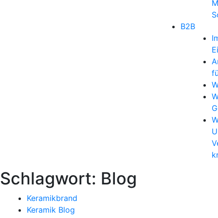
M
S
B2B
I
E
A
f
W
W
G
W
U
V
k
Schlagwort:
Blog
Keramikbrand
Keramik Blog