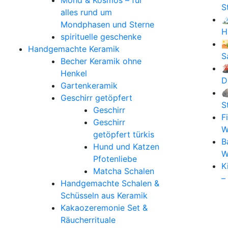
Mond & Kosmos – für
S
alles rund um

Mondphasen und Sterne
H
spirituelle geschenke

Handgemachte Keramik
S
Becher Keramik ohne

Henkel
D
Gartenkeramik

Geschirr getöpfert
S
Geschirr
F
Geschirr
W
getöpfert türkis
B
Hund und Katzen
W
Pfotenliebe
K
Matcha Schalen
–
Handgemachte Schalen &
Schüsseln aus Keramik
Kakaozeremonie Set &
Räucherrituale