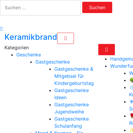
Zum
Suchen
Inhalt
nach:
springen
Keramikbrand
Geschenke
Handgema
Gastgeschenke
Wunderfu
Gastgeschenke &
W
Mitgebsel für

Kindergeburtstag
❄
Gastgeschenke
K
Ideen
☀
Gastgeschenke
S
Jugendweihe

Gastgeschenke
R
Schulanfang
✨