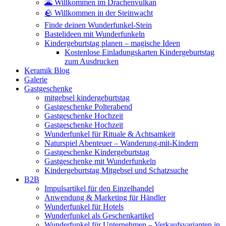
🌋 Willkommen im Drachenvulkan
🪨 Willkommen in der Steinwacht
Finde deinen Wunderfunkel-Stein
Bastelideen mit Wunderfunkeln
Kindergeburtstag planen – magische Ideen
Kostenlose Einladungskarten Kindergeburtstag
zum Ausdrucken
Keramik Blog
Galerie
Gastgeschenke
mitgebsel kindergeburtstag
Gastgeschenke Polterabend
Gastgeschenke Hochzeit
Gastgeschenke Hochzeit
Wunderfunkel für Rituale & Achtsamkeit
Naturspiel Abenteuer – Wanderung-mit-Kindern
Gastgeschenke Kindergeburtstag
Gastgeschenke mit Wunderfunkeln
Kindergeburtstag Mitgebsel und Schatzsuche
B2B
Impulsartikel für den Einzelhandel
Anwendung & Marketing für Händler
Wunderfunkel für Hotels
Wunderfunkel als Geschenkartikel
Wunderfunkel für Unternehmen – Verkaufsvarianten in