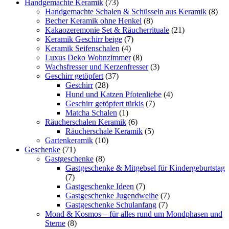
Handgemachte Keramik
(73)
Handgemachte Schalen & Schüsseln aus Keramik
(8)
Becher Keramik ohne Henkel
(8)
Kakaozeremonie Set & Räucherrituale
(21)
Keramik Geschirr beige
(7)
Keramik Seifenschalen
(4)
Luxus Deko Wohnzimmer
(8)
Wachsfresser und Kerzenfresser
(3)
Geschirr getöpfert
(37)
Geschirr
(28)
Hund und Katzen Pfotenliebe
(4)
Geschirr getöpfert türkis
(7)
Matcha Schalen
(1)
Räucherschalen Keramik
(6)
Räucherschale Keramik
(5)
Gartenkeramik
(10)
Geschenke
(71)
Gastgeschenke
(8)
Gastgeschenke & Mitgebsel für Kindergeburtstag
(7)
Gastgeschenke Ideen
(7)
Gastgeschenke Jugendweihe
(7)
Gastgeschenke Schulanfang
(7)
Mond & Kosmos – für alles rund um Mondphasen und
Sterne
(8)