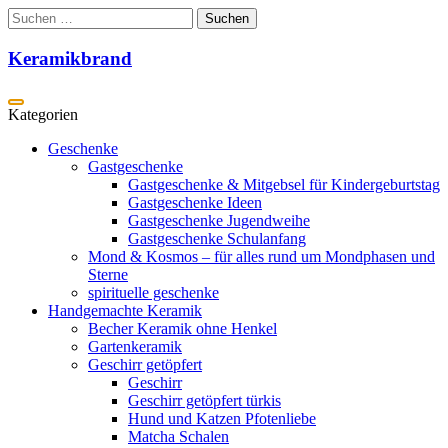
Zum
Suchen
Inhalt
nach:
springen
Keramikbrand
Geschenke
Gastgeschenke
Gastgeschenke & Mitgebsel für Kindergeburtstag
Gastgeschenke Ideen
Gastgeschenke Jugendweihe
Gastgeschenke Schulanfang
Mond & Kosmos – für alles rund um Mondphasen und
Sterne
spirituelle geschenke
Handgemachte Keramik
Becher Keramik ohne Henkel
Gartenkeramik
Geschirr getöpfert
Geschirr
Geschirr getöpfert türkis
Hund und Katzen Pfotenliebe
Matcha Schalen