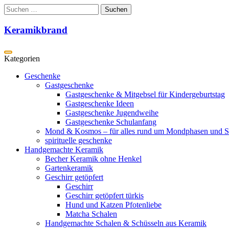
Zum
Suchen
Inhalt
nach:
springen
Keramikbrand
Geschenke
Gastgeschenke
Gastgeschenke & Mitgebsel für Kindergeburtstag
Gastgeschenke Ideen
Gastgeschenke Jugendweihe
Gastgeschenke Schulanfang
Mond & Kosmos – für alles rund um Mondphasen und S
spirituelle geschenke
Handgemachte Keramik
Becher Keramik ohne Henkel
Gartenkeramik
Geschirr getöpfert
Geschirr
Geschirr getöpfert türkis
Hund und Katzen Pfotenliebe
Matcha Schalen
Handgemachte Schalen & Schüsseln aus Keramik