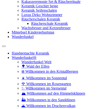
Kakaozeremonie Set & Räucherrituale
Keramik Geschirr beige
Keramik Seifenschalen
Luxus Deko Wohnzimmer
Räucherschalen Keramik
Räucherschale Keramik
Wachsfresser und Kerzenfresser
Mitgebsel Kindergeburtstag
Wunderfunkel
Handgemachte Keramik
Wunderfunkel®
Wunderfunkel Welt
🌳 Wald der Elfen
❄️ Willkommen in den Kristallbergen
☀️ Willkommen im Sonnental
🌹 Willkommen im Rosengarten
✨ Willkommen im Sternental
🏔️ Willkommen auf den Himmelsklippen
🏜️ Willkommen in den Sanddünen
🌋 Willkommen im Drachenvulkan