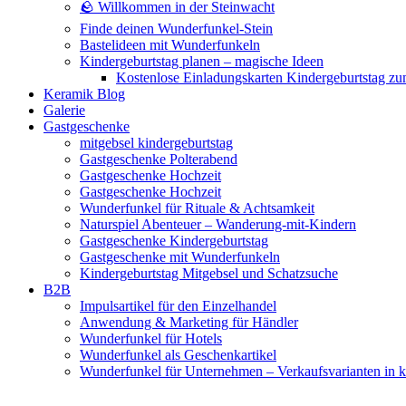
🪨 Willkommen in der Steinwacht
Finde deinen Wunderfunkel-Stein
Bastelideen mit Wunderfunkeln
Kindergeburtstag planen – magische Ideen
Kostenlose Einladungskarten Kindergeburtstag z
Keramik Blog
Galerie
Gastgeschenke
mitgebsel kindergeburtstag
Gastgeschenke Polterabend
Gastgeschenke Hochzeit
Gastgeschenke Hochzeit
Wunderfunkel für Rituale & Achtsamkeit
Naturspiel Abenteuer – Wanderung-mit-Kindern
Gastgeschenke Kindergeburtstag
Gastgeschenke mit Wunderfunkeln
Kindergeburtstag Mitgebsel und Schatzsuche
B2B
Impulsartikel für den Einzelhandel
Anwendung & Marketing für Händler
Wunderfunkel für Hotels
Wunderfunkel als Geschenkartikel
Wunderfunkel für Unternehmen – Verkaufsvarianten in kr