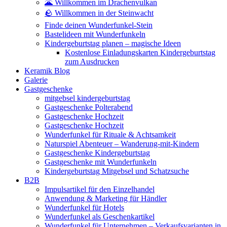
🌋 Willkommen im Drachenvulkan
🪨 Willkommen in der Steinwacht
Finde deinen Wunderfunkel-Stein
Bastelideen mit Wunderfunkeln
Kindergeburtstag planen – magische Ideen
Kostenlose Einladungskarten Kindergeburtstag
zum Ausdrucken
Keramik Blog
Galerie
Gastgeschenke
mitgebsel kindergeburtstag
Gastgeschenke Polterabend
Gastgeschenke Hochzeit
Gastgeschenke Hochzeit
Wunderfunkel für Rituale & Achtsamkeit
Naturspiel Abenteuer – Wanderung-mit-Kindern
Gastgeschenke Kindergeburtstag
Gastgeschenke mit Wunderfunkeln
Kindergeburtstag Mitgebsel und Schatzsuche
B2B
Impulsartikel für den Einzelhandel
Anwendung & Marketing für Händler
Wunderfunkel für Hotels
Wunderfunkel als Geschenkartikel
Wunderfunkel für Unternehmen – Verkaufsvarianten in