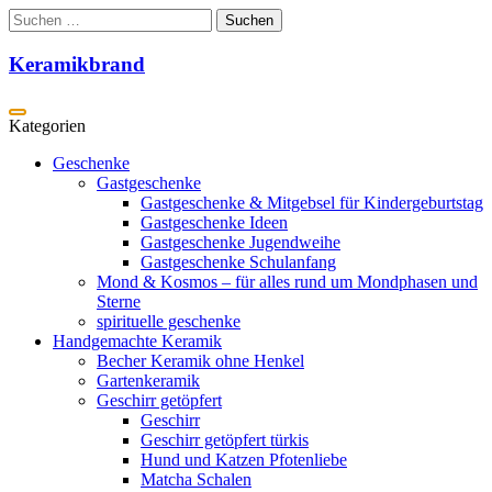
Zum
Suchen
Inhalt
nach:
springen
Keramikbrand
Geschenke
Gastgeschenke
Gastgeschenke & Mitgebsel für Kindergeburtstag
Gastgeschenke Ideen
Gastgeschenke Jugendweihe
Gastgeschenke Schulanfang
Mond & Kosmos – für alles rund um Mondphasen und
Sterne
spirituelle geschenke
Handgemachte Keramik
Becher Keramik ohne Henkel
Gartenkeramik
Geschirr getöpfert
Geschirr
Geschirr getöpfert türkis
Hund und Katzen Pfotenliebe
Matcha Schalen