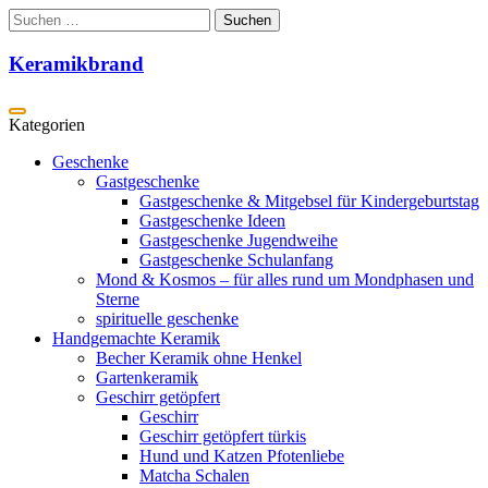
Zum
Suchen
Inhalt
nach:
springen
Keramikbrand
Geschenke
Gastgeschenke
Gastgeschenke & Mitgebsel für Kindergeburtstag
Gastgeschenke Ideen
Gastgeschenke Jugendweihe
Gastgeschenke Schulanfang
Mond & Kosmos – für alles rund um Mondphasen und
Sterne
spirituelle geschenke
Handgemachte Keramik
Becher Keramik ohne Henkel
Gartenkeramik
Geschirr getöpfert
Geschirr
Geschirr getöpfert türkis
Hund und Katzen Pfotenliebe
Matcha Schalen