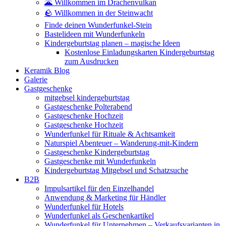
🌋 Willkommen im Drachenvulkan
🪨 Willkommen in der Steinwacht
Finde deinen Wunderfunkel-Stein
Bastelideen mit Wunderfunkeln
Kindergeburtstag planen – magische Ideen
Kostenlose Einladungskarten Kindergeburtstag
zum Ausdrucken
Keramik Blog
Galerie
Gastgeschenke
mitgebsel kindergeburtstag
Gastgeschenke Polterabend
Gastgeschenke Hochzeit
Gastgeschenke Hochzeit
Wunderfunkel für Rituale & Achtsamkeit
Naturspiel Abenteuer – Wanderung-mit-Kindern
Gastgeschenke Kindergeburtstag
Gastgeschenke mit Wunderfunkeln
Kindergeburtstag Mitgebsel und Schatzsuche
B2B
Impulsartikel für den Einzelhandel
Anwendung & Marketing für Händler
Wunderfunkel für Hotels
Wunderfunkel als Geschenkartikel
Wunderfunkel für Unternehmen – Verkaufsvarianten in