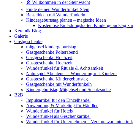
🪨 Willkommen in der Steinwacht
Finde deinen Wunderfunkel-Stein
Bastelideen mit Wunderfunkeln
Kindergeburtstag planen – magische Ideen
Kostenlose Einladungskarten Kindergeburtstag z
Keramik Blog
Galerie
Gastgeschenke
mitgebsel kindergeburtstag
Gastgeschenke Polterabend
Gastgeschenke Hochzeit
Gastgeschenke Hochzeit
Wunderfunkel für Rituale & Achtsamkeit
Naturspiel Abenteuer – Wanderung-mit-Kindern
Gastgeschenke Kindergeburtstag
Gastgeschenke mit Wunderfunkeln
Kindergeburtstag Mitgebsel und Schatzsuche
B2B
Impulsartikel für den Einzelhandel
Anwendung & Marketing für Händler
Wunderfunkel für Hotels
Wunderfunkel als Geschenkartikel
Wunderfunkel für Unternehmen – Verkaufsvarianten in kr