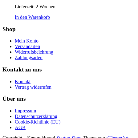
Lieferzeit:
2 Wochen
In den Warenkorb
Shop
Mein Konto
Versandarten
Widerrufsbelehrung
Zahlungsarten
Kontakt zu uns
Kontakt
Vertrag widerrufen
Über uns
Impressum
Datenschutzerklärung
Cookie-Richtlinie (EU)
AGB
Copyright – Keramikbrand
Startup Shop
Theme von
aThemeArt
.