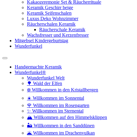
Kakaozeremonie Set & Räucherrituale
Keramik Geschirr beige
Keramik Seifenschalen
Luxus Deko Wohnzimmer
Räucherschalen Keramik
Räucherschale Keramik
Wachsfresser und Kerzenfresser
Mitgebsel Kindergeburtstag
Wunderfunkel
Handgemachte Keramik
Wunderfunkel®
Wunderfunkel Welt
🌳 Wald der Elfen
❄️ Willkommen in den Kristallbergen
☀️ Willkommen im Sonnental
🌹 Willkommen im Rosengarten
✨ Willkommen im Sternental
🏔️ Willkommen auf den Himmelsklippen
🏜️ Willkommen in den Sanddünen
🌋 Willkommen im Drachenvulkan