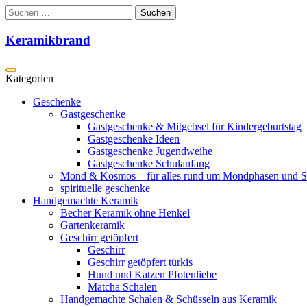
Zum
Suchen
Inhalt
nach:
springen
Keramikbrand
Geschenke
Gastgeschenke
Gastgeschenke & Mitgebsel für Kindergeburtstag
Gastgeschenke Ideen
Gastgeschenke Jugendweihe
Gastgeschenke Schulanfang
Mond & Kosmos – für alles rund um Mondphasen und S
spirituelle geschenke
Handgemachte Keramik
Becher Keramik ohne Henkel
Gartenkeramik
Geschirr getöpfert
Geschirr
Geschirr getöpfert türkis
Hund und Katzen Pfotenliebe
Matcha Schalen
Handgemachte Schalen & Schüsseln aus Keramik