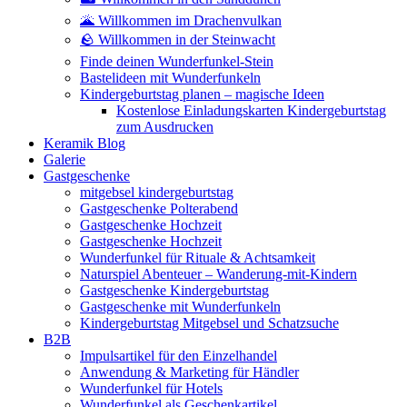
🌋 Willkommen im Drachenvulkan
🪨 Willkommen in der Steinwacht
Finde deinen Wunderfunkel-Stein
Bastelideen mit Wunderfunkeln
Kindergeburtstag planen – magische Ideen
Kostenlose Einladungskarten Kindergeburtstag
zum Ausdrucken
Keramik Blog
Galerie
Gastgeschenke
mitgebsel kindergeburtstag
Gastgeschenke Polterabend
Gastgeschenke Hochzeit
Gastgeschenke Hochzeit
Wunderfunkel für Rituale & Achtsamkeit
Naturspiel Abenteuer – Wanderung-mit-Kindern
Gastgeschenke Kindergeburtstag
Gastgeschenke mit Wunderfunkeln
Kindergeburtstag Mitgebsel und Schatzsuche
B2B
Impulsartikel für den Einzelhandel
Anwendung & Marketing für Händler
Wunderfunkel für Hotels
Wunderfunkel als Geschenkartikel