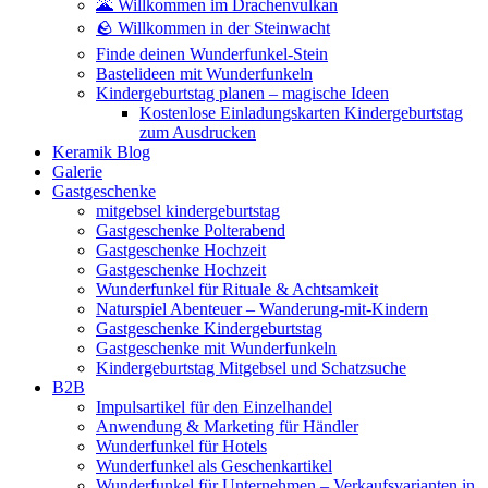
🌋 Willkommen im Drachenvulkan
🪨 Willkommen in der Steinwacht
Finde deinen Wunderfunkel-Stein
Bastelideen mit Wunderfunkeln
Kindergeburtstag planen – magische Ideen
Kostenlose Einladungskarten Kindergeburtstag
zum Ausdrucken
Keramik Blog
Galerie
Gastgeschenke
mitgebsel kindergeburtstag
Gastgeschenke Polterabend
Gastgeschenke Hochzeit
Gastgeschenke Hochzeit
Wunderfunkel für Rituale & Achtsamkeit
Naturspiel Abenteuer – Wanderung-mit-Kindern
Gastgeschenke Kindergeburtstag
Gastgeschenke mit Wunderfunkeln
Kindergeburtstag Mitgebsel und Schatzsuche
B2B
Impulsartikel für den Einzelhandel
Anwendung & Marketing für Händler
Wunderfunkel für Hotels
Wunderfunkel als Geschenkartikel
Wunderfunkel für Unternehmen – Verkaufsvarianten in