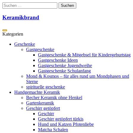
Zum
Suchen
Inhalt
nach:
springen
Keramikbrand
Geschenke
Gastgeschenke
Gastgeschenke & Mitgebsel für Kindergeburtstag
Gastgeschenke Ideen
Gastgeschenke Jugendweihe
Gastgeschenke Schulanfang
Mond & Kosmos – für alles rund um Mondphasen und
Sterne
spirituelle geschenke
Handgemachte Keramik
Becher Keramik ohne Henkel
Gartenkeramik
Geschirr getöpfert
Geschirr
Geschirr getöpfert türkis
Hund und Katzen Pfotenliebe
Matcha Schalen