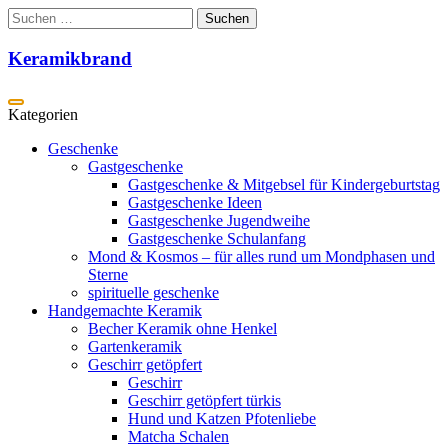
Zum
Suchen
Inhalt
nach:
springen
Keramikbrand
Geschenke
Gastgeschenke
Gastgeschenke & Mitgebsel für Kindergeburtstag
Gastgeschenke Ideen
Gastgeschenke Jugendweihe
Gastgeschenke Schulanfang
Mond & Kosmos – für alles rund um Mondphasen und
Sterne
spirituelle geschenke
Handgemachte Keramik
Becher Keramik ohne Henkel
Gartenkeramik
Geschirr getöpfert
Geschirr
Geschirr getöpfert türkis
Hund und Katzen Pfotenliebe
Matcha Schalen