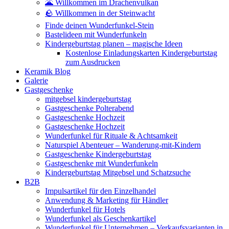
🌋 Willkommen im Drachenvulkan
🪨 Willkommen in der Steinwacht
Finde deinen Wunderfunkel-Stein
Bastelideen mit Wunderfunkeln
Kindergeburtstag planen – magische Ideen
Kostenlose Einladungskarten Kindergeburtstag
zum Ausdrucken
Keramik Blog
Galerie
Gastgeschenke
mitgebsel kindergeburtstag
Gastgeschenke Polterabend
Gastgeschenke Hochzeit
Gastgeschenke Hochzeit
Wunderfunkel für Rituale & Achtsamkeit
Naturspiel Abenteuer – Wanderung-mit-Kindern
Gastgeschenke Kindergeburtstag
Gastgeschenke mit Wunderfunkeln
Kindergeburtstag Mitgebsel und Schatzsuche
B2B
Impulsartikel für den Einzelhandel
Anwendung & Marketing für Händler
Wunderfunkel für Hotels
Wunderfunkel als Geschenkartikel
Wunderfunkel für Unternehmen – Verkaufsvarianten in