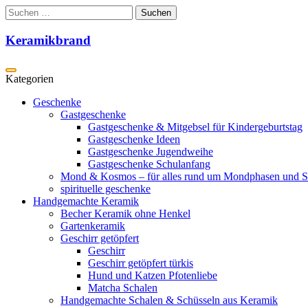
Zum
Suchen
Inhalt
nach:
springen
Keramikbrand
Geschenke
Gastgeschenke
Gastgeschenke & Mitgebsel für Kindergeburtstag
Gastgeschenke Ideen
Gastgeschenke Jugendweihe
Gastgeschenke Schulanfang
Mond & Kosmos – für alles rund um Mondphasen und S
spirituelle geschenke
Handgemachte Keramik
Becher Keramik ohne Henkel
Gartenkeramik
Geschirr getöpfert
Geschirr
Geschirr getöpfert türkis
Hund und Katzen Pfotenliebe
Matcha Schalen
Handgemachte Schalen & Schüsseln aus Keramik