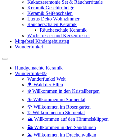
Kakaozeremonie Set & Räucherrituale
Keramik Geschirr beige
Keramik Seifenschalen
Luxus Deko Wohnzimmer
Räucherschalen Keramik
Räucherschale Keramik
Wachsfresser und Kerzenfresser
Mitgebsel Kindergeburtstag
Wunderfunkel
Handgemachte Keramik
Wunderfunkel®
Wunderfunkel Welt
🌳 Wald der Elfen
❄️ Willkommen in den Kristallbergen
☀️ Willkommen im Sonnental
🌹 Willkommen im Rosengarten
✨ Willkommen im Sternental
🏔️ Willkommen auf den Himmelsklippen
🏜️ Willkommen in den Sanddünen
🌋 Willkommen im Drachenvulkan