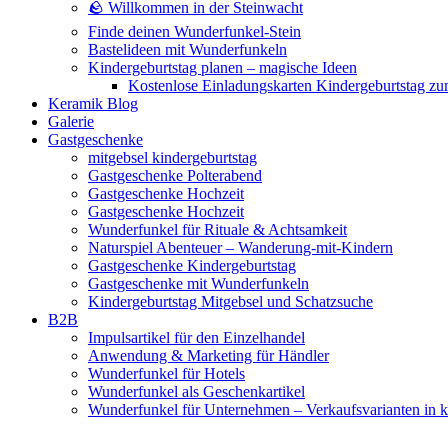
🪨 Willkommen in der Steinwacht
Finde deinen Wunderfunkel-Stein
Bastelideen mit Wunderfunkeln
Kindergeburtstag planen – magische Ideen
Kostenlose Einladungskarten Kindergeburtstag z
Keramik Blog
Galerie
Gastgeschenke
mitgebsel kindergeburtstag
Gastgeschenke Polterabend
Gastgeschenke Hochzeit
Gastgeschenke Hochzeit
Wunderfunkel für Rituale & Achtsamkeit
Naturspiel Abenteuer – Wanderung-mit-Kindern
Gastgeschenke Kindergeburtstag
Gastgeschenke mit Wunderfunkeln
Kindergeburtstag Mitgebsel und Schatzsuche
B2B
Impulsartikel für den Einzelhandel
Anwendung & Marketing für Händler
Wunderfunkel für Hotels
Wunderfunkel als Geschenkartikel
Wunderfunkel für Unternehmen – Verkaufsvarianten in kr