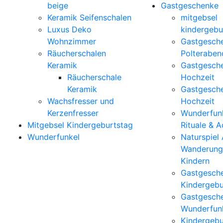
beige
Gastgeschenke
Keramik Seifenschalen
mitgebsel
Luxus Deko
kindergebu
Wohnzimmer
Gastgesch
Räucherschalen
Polteraben
Keramik
Gastgesch
Räucherschale
Hochzeit
Keramik
Gastgesch
Wachsfresser und
Hochzeit
Kerzenfresser
Wunderfunk
Mitgebsel Kindergeburtstag
Rituale & 
Wunderfunkel
Naturspiel
Wanderung
Kindern
Gastgesch
Kindergebu
Gastgesch
Wunderfun
Kindergebu