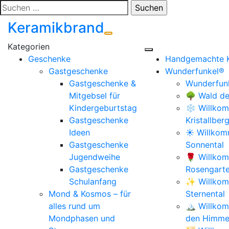
Zum
Suchen
Inhalt
nach:
Keramikbrand
springen
Geschenke
Handgemachte 
Gastgeschenke
Wunderfunkel®
Gastgeschenke &
Wunderfunk
Mitgebsel für
🌳 Wald de
Kindergeburtstag
❄️ Willkom
Gastgeschenke
Kristallber
Ideen
☀️ Willko
Gastgeschenke
Sonnental
Jugendweihe
🌹 Willko
Gastgeschenke
Rosengart
Schulanfang
✨ Willkom
Mond & Kosmos – für
Sternental
alles rund um
🏔️ Willko
Mondphasen und
den Himmel