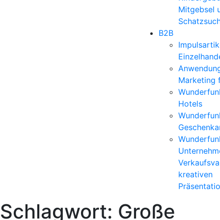
Mitgebsel 
Schatzsuc
B2B
Impulsartik
Einzelhand
Anwendun
Marketing 
Wunderfunk
Hotels
Wunderfunk
Geschenkar
Wunderfunk
Unternehm
Verkaufsvar
kreativen
Präsentati
Schlagwort:
Große