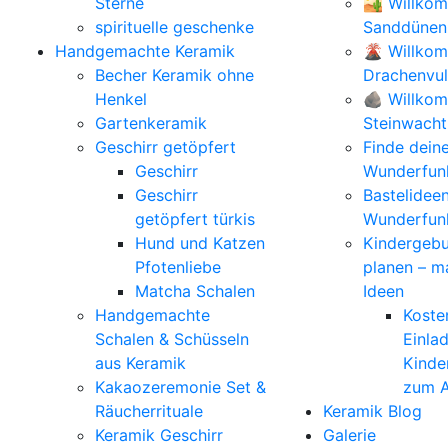
Sterne
🏜️ Willko
spirituelle geschenke
Sanddünen
Handgemachte Keramik
🌋 Willko
Becher Keramik ohne
Drachenvu
Henkel
🪨 Willkom
Gartenkeramik
Steinwacht
Geschirr getöpfert
Finde dein
Geschirr
Wunderfunk
Geschirr
Bastelidee
getöpfert türkis
Wunderfun
Hund und Katzen
Kindergebu
Pfotenliebe
planen – m
Matcha Schalen
Ideen
Handgemachte
Koste
Schalen & Schüsseln
Einla
aus Keramik
Kinde
Kakaozeremonie Set &
zum A
Räucherrituale
Keramik Blog
Keramik Geschirr
Galerie