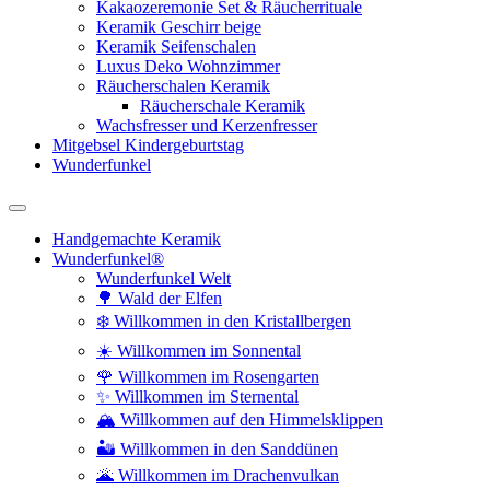
Kakaozeremonie Set & Räucherrituale
Keramik Geschirr beige
Keramik Seifenschalen
Luxus Deko Wohnzimmer
Räucherschalen Keramik
Räucherschale Keramik
Wachsfresser und Kerzenfresser
Mitgebsel Kindergeburtstag
Wunderfunkel
Handgemachte Keramik
Wunderfunkel®
Wunderfunkel Welt
🌳 Wald der Elfen
❄️ Willkommen in den Kristallbergen
☀️ Willkommen im Sonnental
🌹 Willkommen im Rosengarten
✨ Willkommen im Sternental
🏔️ Willkommen auf den Himmelsklippen
🏜️ Willkommen in den Sanddünen
🌋 Willkommen im Drachenvulkan