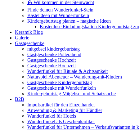
🪨 Willkommen in der Steinwacht
Finde deinen Wunderfunkel-Stein
Bastelideen mit Wunderfunkeln
Kindergeburtstag planen – magische Ideen
Kostenlose Einladungskarten Kindergeburtstag z
Keramik Blog
Galerie
Gastgeschenke
mitgebsel kindergeburtstag
Gastgeschenke Polterabend
Gastgeschenke Hochzeit
Gastgeschenke Hochzeit
Wunderfunkel für Rituale & Achtsamkeit
Naturspiel Abenteuer – Wanderung-mit-Kindern
Gastgeschenke Kindergeburtstag
Gastgeschenke mit Wunderfunkeln
Kindergeburtstag Mitgebsel und Schatzsuche
B2B
Impulsartikel für den Einzelhandel
Anwendung & Marketing für Händler
Wunderfunkel für Hotels
Wunderfunkel als Geschenkartikel
Wunderfunkel für Unternehmen – Verkaufsvarianten in kr