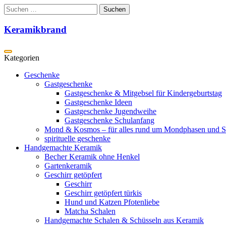
Zum
Suchen
Inhalt
nach:
springen
Keramikbrand
Geschenke
Gastgeschenke
Gastgeschenke & Mitgebsel für Kindergeburtstag
Gastgeschenke Ideen
Gastgeschenke Jugendweihe
Gastgeschenke Schulanfang
Mond & Kosmos – für alles rund um Mondphasen und S
spirituelle geschenke
Handgemachte Keramik
Becher Keramik ohne Henkel
Gartenkeramik
Geschirr getöpfert
Geschirr
Geschirr getöpfert türkis
Hund und Katzen Pfotenliebe
Matcha Schalen
Handgemachte Schalen & Schüsseln aus Keramik