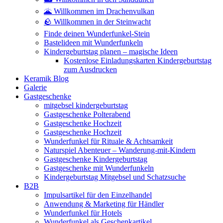
🌋 Willkommen im Drachenvulkan
🪨 Willkommen in der Steinwacht
Finde deinen Wunderfunkel-Stein
Bastelideen mit Wunderfunkeln
Kindergeburtstag planen – magische Ideen
Kostenlose Einladungskarten Kindergeburtstag
zum Ausdrucken
Keramik Blog
Galerie
Gastgeschenke
mitgebsel kindergeburtstag
Gastgeschenke Polterabend
Gastgeschenke Hochzeit
Gastgeschenke Hochzeit
Wunderfunkel für Rituale & Achtsamkeit
Naturspiel Abenteuer – Wanderung-mit-Kindern
Gastgeschenke Kindergeburtstag
Gastgeschenke mit Wunderfunkeln
Kindergeburtstag Mitgebsel und Schatzsuche
B2B
Impulsartikel für den Einzelhandel
Anwendung & Marketing für Händler
Wunderfunkel für Hotels
Wunderfunkel als Geschenkartikel