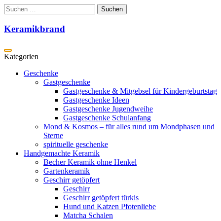
Zum
Suchen
Inhalt
nach:
springen
Keramikbrand
Geschenke
Gastgeschenke
Gastgeschenke & Mitgebsel für Kindergeburtstag
Gastgeschenke Ideen
Gastgeschenke Jugendweihe
Gastgeschenke Schulanfang
Mond & Kosmos – für alles rund um Mondphasen und
Sterne
spirituelle geschenke
Handgemachte Keramik
Becher Keramik ohne Henkel
Gartenkeramik
Geschirr getöpfert
Geschirr
Geschirr getöpfert türkis
Hund und Katzen Pfotenliebe
Matcha Schalen