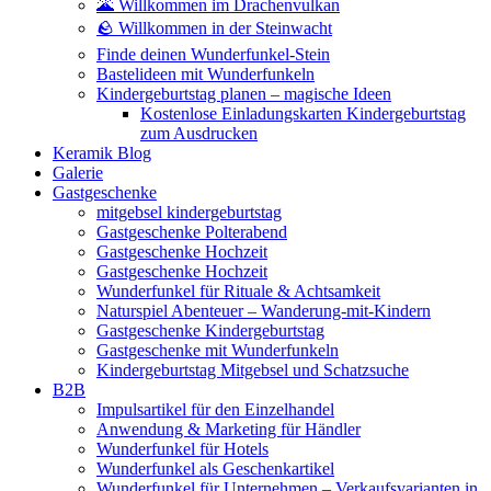
🌋 Willkommen im Drachenvulkan
🪨 Willkommen in der Steinwacht
Finde deinen Wunderfunkel-Stein
Bastelideen mit Wunderfunkeln
Kindergeburtstag planen – magische Ideen
Kostenlose Einladungskarten Kindergeburtstag
zum Ausdrucken
Keramik Blog
Galerie
Gastgeschenke
mitgebsel kindergeburtstag
Gastgeschenke Polterabend
Gastgeschenke Hochzeit
Gastgeschenke Hochzeit
Wunderfunkel für Rituale & Achtsamkeit
Naturspiel Abenteuer – Wanderung-mit-Kindern
Gastgeschenke Kindergeburtstag
Gastgeschenke mit Wunderfunkeln
Kindergeburtstag Mitgebsel und Schatzsuche
B2B
Impulsartikel für den Einzelhandel
Anwendung & Marketing für Händler
Wunderfunkel für Hotels
Wunderfunkel als Geschenkartikel
Wunderfunkel für Unternehmen – Verkaufsvarianten in