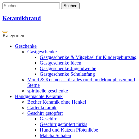
Zum
Suchen
Inhalt
nach:
springen
Keramikbrand
Geschenke
Gastgeschenke
Gastgeschenke & Mitgebsel für Kindergeburtstag
Gastgeschenke Ideen
Gastgeschenke Jugendweihe
Gastgeschenke Schulanfang
Mond & Kosmos – für alles rund um Mondphasen und
Sterne
spirituelle geschenke
Handgemachte Keramik
Becher Keramik ohne Henkel
Gartenkeramik
Geschirr getöpfert
Geschirr
Geschirr getöpfert türkis
Hund und Katzen Pfotenliebe
Matcha Schalen