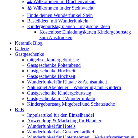
🌋 Willkommen im Drachenvulkan
🪨 Willkommen in der Steinwacht
Finde deinen Wunderfunkel-Stein
Bastelideen mit Wunderfunkeln
Kindergeburtstag planen – magische Ideen
Kostenlose Einladungskarten Kindergeburtstag
zum Ausdrucken
Keramik Blog
Galerie
Gastgeschenke
mitgebsel kindergeburtstag
Gastgeschenke Polterabend
Gastgeschenke Hochzeit
Gastgeschenke Hochzeit
Wunderfunkel für Rituale & Achtsamkeit
Naturspiel Abenteuer – Wanderung-mit-Kindern
Gastgeschenke Kindergeburtstag
Gastgeschenke mit Wunderfunkeln
Kindergeburtstag Mitgebsel und Schatzsuche
B2B
Impulsartikel für den Einzelhandel
Anwendung & Marketing für Händler
Wunderfunkel für Hotels
Wunderfunkel als Geschenkartikel
Wunderfunkel für Unternehmen – Verkaufsvarianten in