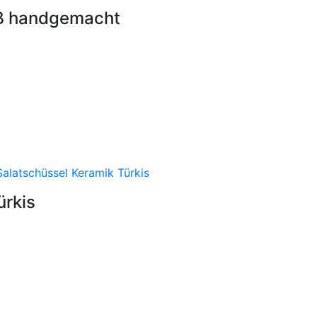
iß handgemacht
ürkis