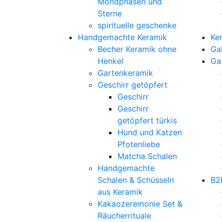
Mondphasen und
Sterne
spirituelle geschenke
Handgemachte Keramik
Ke
Becher Keramik ohne
Gal
Henkel
Ga
Gartenkeramik
Geschirr getöpfert
Geschirr
Geschirr
getöpfert türkis
Hund und Katzen
Pfotenliebe
Matcha Schalen
Handgemachte
Schalen & Schüsseln
B2
aus Keramik
Kakaozeremonie Set &
Räucherrituale