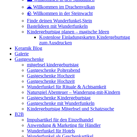
🌋 Willkommen im Drachenvulkan
🪨 Willkommen in der Steinwacht
Finde deinen Wunderfunkel-Stein
Bastelideen mit Wunderfunkeln
Kindergeburtstag planen – magische Ideen
Kostenlose Einladungskarten Kindergeburtstag
zum Ausdrucken
Keramik Blog
Galerie
Gastgeschenke
mitgebsel kindergeburtstag
Gastgeschenke Polterabend
Gastgeschenke Hochzeit
Gastgeschenke Hochzeit
Wunderfunkel für Rituale & Achtsamkeit
Naturspiel Abenteuer – Wanderung-mit-Kindern
Gastgeschenke Kindergeburtstag
Gastgeschenke mit Wunderfunkeln
Kindergeburtstag Mitgebsel und Schatzsuche
B2B
Impulsartikel für den Einzelhandel
Anwendung & Marketing für Händler
Wunderfunkel für Hotels
Wunderfunkel als Geschenkartikel