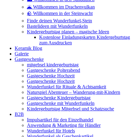
🌋 Willkommen im Drachenvulkan
🪨 Willkommen in der Steinwacht
Finde deinen Wunderfunkel-Stein
Bastelideen mit Wunderfunkeln
Kindergeburtstag planen – magische Ideen
Kostenlose Einladungskarten Kindergeburtstag
zum Ausdrucken
Keramik Blog
Galerie
Gastgeschenke
mitgebsel kindergeburtstag
Gastgeschenke Polterabend
Gastgeschenke Hochzeit
Gastgeschenke Hochzeit
Wunderfunkel für Rituale & Achtsamkeit
Naturspiel Abenteuer – Wanderung-mit-Kindern
Gastgeschenke Kindergeburtstag
Gastgeschenke mit Wunderfunkeln
Kindergeburtstag Mitgebsel und Schatzsuche
B2B
Impulsartikel für den Einzelhandel
Anwendung & Marketing für Händler
Wunderfunkel für Hotels
Wunderfunkel als Geschenkartikel