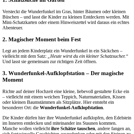
Versteckt die Wunderfunkel im Gras, hinter Bäumen oder kleinen
Büschen – und lasst die Kinder zu kleinen Entdeckern werden. Mit
Mini-Schatzkarten oder einem Hinweiszettel wird daraus ein echtes
Abenteuer.
2.
Magischer Moment beim Fest
Legt an jedem Kinderplatz ein Wunderfunkel in ein Säckchen –
vielleicht mit dem Satz:
„Heute wirst du ein kleiner Schatzsucher.“
Und lasst sie gemeinsam zur richtigen Zeit öffnen.
3.
Wunderfunkel-Aufklopfstation – Der magische
Moment
Richte auf deiner Hochzeit eine kleine, liebevoll gestaltete Ecke ein
– vielleicht mit einem weichen Teppich, Naturmaterialien, Kissen
oder kleinen Baumstämmen als Sitzplätze. Hier entsteht ein
besonderer Ort: die
Wunderfunkel-Aufklopfstation
.
Die Kinder dürfen hier ihre Wunderfunkel aufklopfen, den Edelstein
im Inneren entdecken und miteinander ins Staunen kommen.
Manche wollen vielleicht
ihre Schätze tauschen
, andere fangen an,
sich fantasievolle Geschichten auszudenken oder mit den Steinen zu